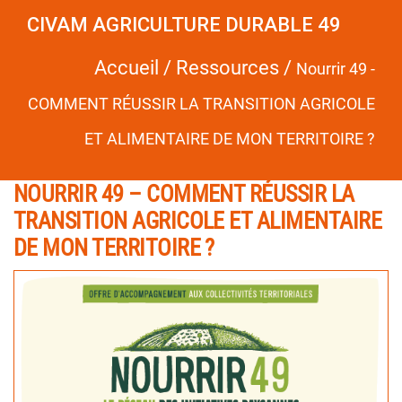
CIVAM AGRICULTURE DURABLE 49
Accueil
/
Ressources
/
Nourrir 49 -
COMMENT RÉUSSIR LA TRANSITION AGRICOLE
ET ALIMENTAIRE DE MON TERRITOIRE ?
NOURRIR 49 – COMMENT RÉUSSIR LA
TRANSITION AGRICOLE ET ALIMENTAIRE
DE MON TERRITOIRE ?