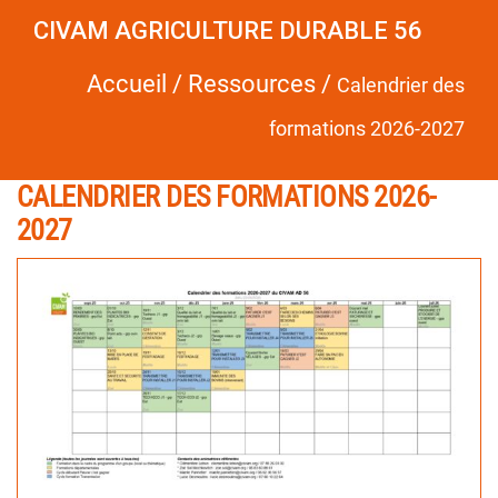
CIVAM AGRICULTURE DURABLE 56
Accueil
/
Ressources
/
Calendrier des
formations 2026-2027
CALENDRIER DES FORMATIONS 2026-
2027