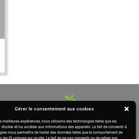
Gérer le consentement aux cookies
es meilleures expériences, nous utilisons des technologies telles que les
 stocker et/ou accéder aux informations des appareils. Le fait de consentir à
gies nous permettra de traiter des données telles que le comportement de
DÉCOUVRIR LE RÉSEAU CIVAM
 les ID uniques sur ce site. Le fait de ne pas consentir ou de retirer son