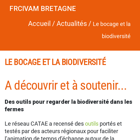
FRCIVAM BRETAGNE
Accueil
/
Actualités
/
Le bocage et la
biodiversité
LE BOCAGE ET LA BIODIVERSITÉ
A découvrir et à soutenir...
Des outils pour regarder la biodiversité dans les
fermes
Le réseau CATAE a recensé des
outils
portés et
testés par des acteurs régionaux pour faciliter
l’animation de temps d’échange autour de la