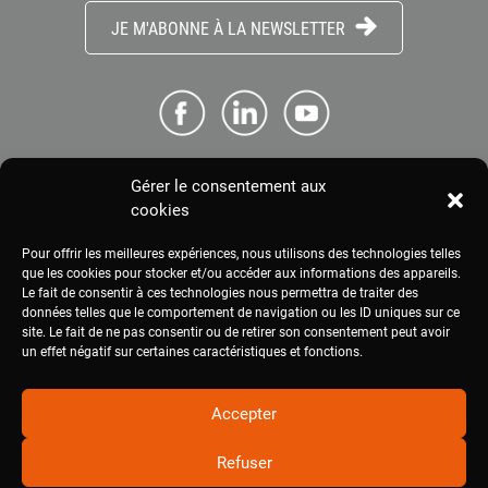
JE M'ABONNE À LA NEWSLETTER
Gérer le consentement aux
ME CONNECTER
cookies
Pour offrir les meilleures expériences, nous utilisons des technologies telles
ESPACE PRESSE
que les cookies pour stocker et/ou accéder aux informations des appareils.
Le fait de consentir à ces technologies nous permettra de traiter des
données telles que le comportement de navigation ou les ID uniques sur ce
site. Le fait de ne pas consentir ou de retirer son consentement peut avoir
MENTIONS LÉGALES
un effet négatif sur certaines caractéristiques et fonctions.
Accepter
Refuser
2020
civam.org
|
Site réalisé par Terre Nourricière