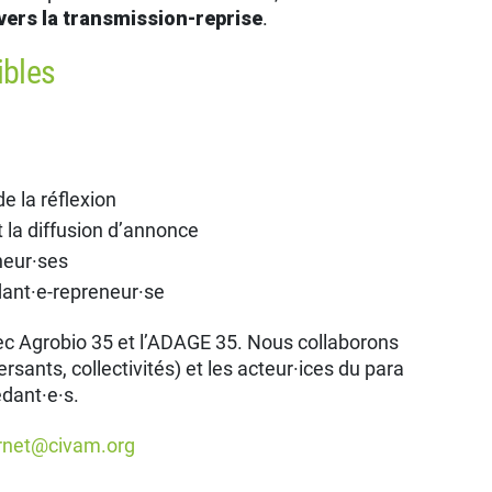
vers la transmission-reprise
.
bles
e la réflexion
la diffusion d’annonce
neur·ses
nt·e-repreneur·se
ec Agrobio 35 et l’ADAGE 35. Nous collaborons
rsants, collectivités) et les acteur·ices du para
édant·e·s.
arnet@civam.org