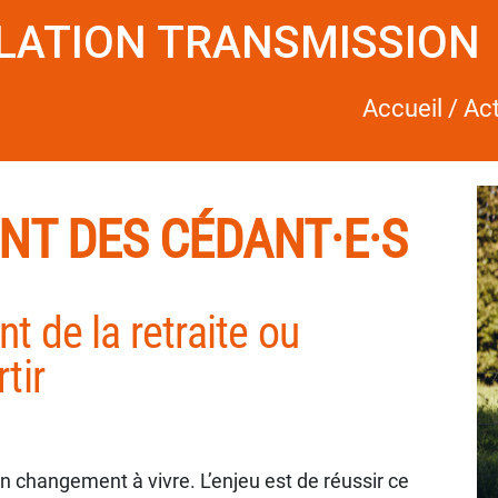
LLATION TRANSMISSION
Accueil
/
Ac
T DES CÉDANT·E·S
 de la retraite ou
tir
un changement à vivre. L’enjeu est de réussir ce