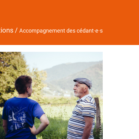
tions
/
Accompagnement des cédant·e·s