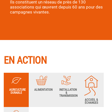
Ils constituent un réseau de près de 130
associations qui œuvrent depuis 60 ans pour des
campagnes vivantes.
EN ACTION
AGRICULTURE
ALIMENTATION
INSTALLATION
DURABLE
&
TRANSMISSION
ACCUEIL &
ÉCHANGES