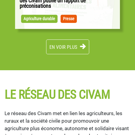
des Civam publie un rapport de
préconisations
Alors que les négociations pour la PAC ont
débuté sur la base des propositions de la
Agriculture durable
Presse
Commission européenne, les Civam publient...
EN VOIR PLUS
LE RÉSEAU DES CIVAM
Le réseau des Civam met en lien les agriculteurs, les
ruraux et la société civile pour promouvoir une
agriculture plus économe, autonome et solidaire visant