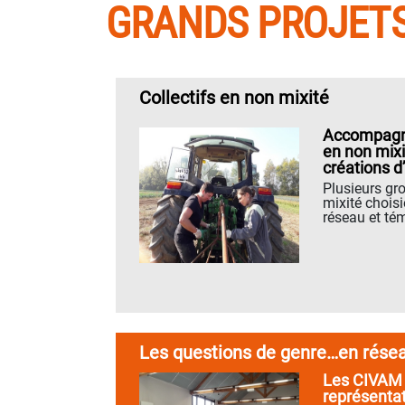
GRANDS PROJET
Collectifs en non mixité
Accompagn
en non mixi
créations d’
Plusieurs g
mixité chois
réseau et tém
Les questions de genre…en résea
Les CIVAM i
représentat