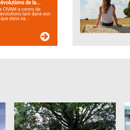
évolutions de la...
es CIVAM a connu de
volutions tant dans son
 que dans sa...