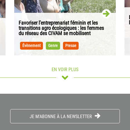
Favoriser l’entreprenariat féminin et les
transitions agro écologiques : les femmes
du réseau des CIVAM se mobilisent
Les 5èmes rencontres nationales « femmes et
milieu rural » des Civam se tiendront les 7 et 8
Évènement
Genre
Presse
Novembre 2022 dans la Vienne sur le thème...
EN VOIR PLUS
JE M'ABONNE À LA NEWSLETTER
Femmes paysannes: Freins et leviers pour
s’installer en agriculture.