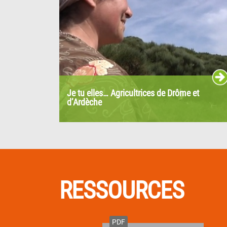
Je tu elles… Agricultrices de Drôme et
d’Ardèche
Cathy est chevrière sur la montagne
ardèchoise ; Julie s’installe en...
RESSOURCES
PDF