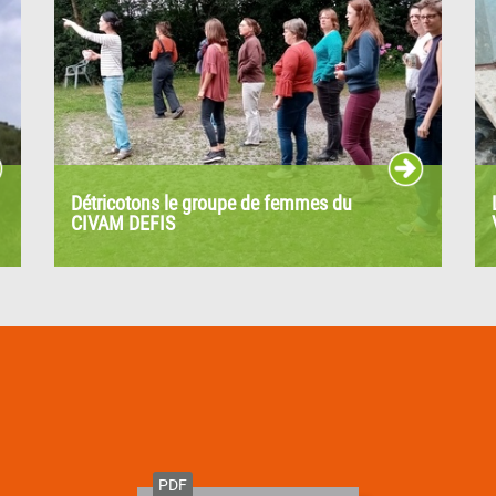
Détricotons le groupe de femmes du
CIVAM DEFIS
« Un groupe de femmes ? Est-ce qu’on fait un
groupe d’hommes nous ? C’est...
PDF