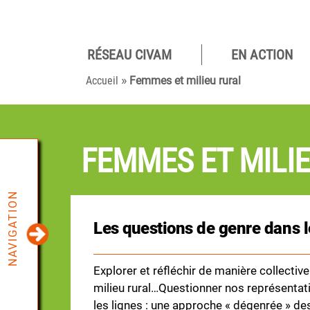
RÉSEAU CIVAM
EN ACTION
Pour des
»
camp
Accueil
Femmes et milieu rural
viva
FEMMES ET MILI
NAVIGATION
Les questions de genre dans l
Explorer et réfléchir de manière collectiv
milieu rural…Questionner nos représentatio
les lignes : une approche « dégenrée » des