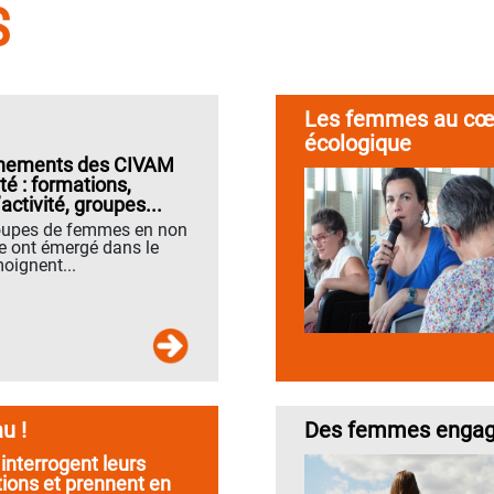
S
Les femmes au cœur
écologique
ements des CIVAM
té : formations,
activité, groupes...
roupes de femmes en non
ie ont émergé dans le
oignent...
u !
Des femmes engagé
nterrogent leurs
ions et prennent en