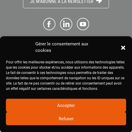
JE M'ABONNE À LA NEWSLETTER
Gérer le consentement aux
ME CONNECTER
cookies
Pour offrir les meilleures expériences, nous utilisons des technologies telles
ESPACE PRESSE
que les cookies pour stocker et/ou accéder aux informations des appareils.
Le fait de consentir à ces technologies nous permettra de traiter des
données telles que le comportement de navigation ou les ID uniques sur ce
site. Le fait de ne pas consentir ou de retirer son consentement peut avoir
MENTIONS LÉGALES
un effet négatif sur certaines caractéristiques et fonctions.
Accepter
Refuser
2020
civam.org
|
Site réalisé par Terre Nourricière