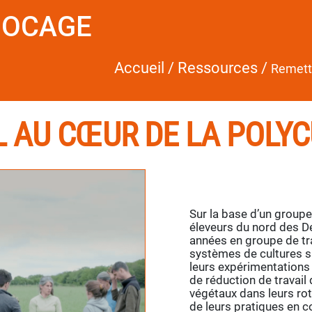
BOCAGE
Accueil
/
Ressources
/
Remettr
L AU CŒUR DE LA POLY
Sur la base d’un group
éleveurs du nord des D
années en groupe de tr
systèmes de cultures s
leurs expérimentations 
de réduction de travail 
végétaux dans leurs rota
de leurs pratiques en c