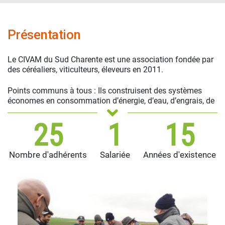
Présentation
Le CIVAM du Sud Charente est une association fondée par
des céréaliers, viticulteurs, éleveurs en 2011.
Points communs à tous : Ils construisent des systèmes
économes en consommation d’énergie, d’eau, d’engrais, de
produits phytopharmaceutiques. Leur volonté est de
s’appuyer au maximum sur les services naturels dont ils
25
1
15
disposent : les sols, la ressource en eau, l’air, la biodiversité,
la photosynthèse…Ils veulent piloter des fermes plus
autonomes, moins tributaires des changements des
Nombre d'adhérents
Salariée
Années d'existence
politiques publiques, des logiques de filières, adaptées aux
évolutions des conditions pédo-climatiques de leur
territoire. Ils cherchent à répondre aux besoins et attentes
des générations présentes sans compromettre le
développement des générations futures.