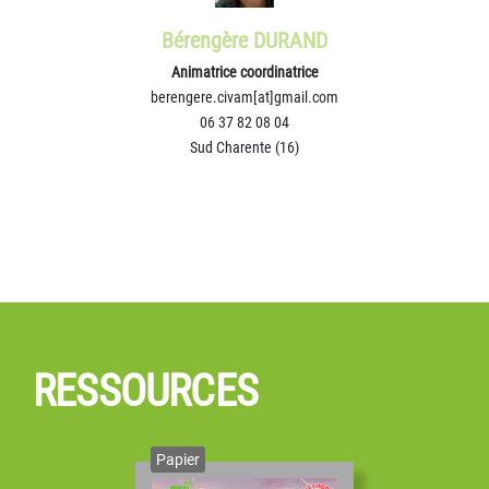
Bérengère DURAND
Animatrice coordinatrice
berengere.civam[at]gmail.com
06 37 82 08 04
Sud Charente (16)
Olivier BUREAU-LAGARDE
viticulteur
Vice Président
RESSOURCES
Papier