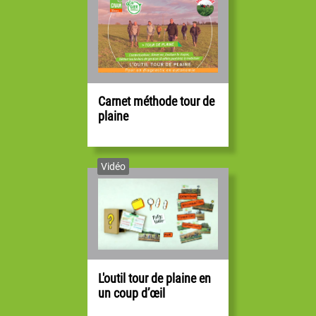
Arnaud GOURMAUD
céréalier
Vice Président
Carnet méthode tour de
plaine
Vidéo
Nicolas FAVREAU
éleveur - viticulteur
Trésorier
L'outil tour de plaine en
un coup d’œil