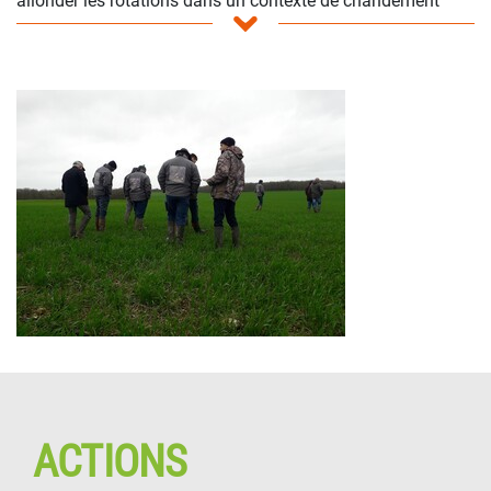
allonger les rotations dans un contexte de changement
climatique
- Développer des couverts végétaux adaptés aux évolutions
de ses conditions pédo-climatiques
- Echanger sur les systèmes de productions et les résultats
technico-économiques des fermes
- Adapter l’organisation et améliorer le bien-être au travail...
… si vous êtes intéressés par les thèmes travaillés, n’hésitez
pas à nous contacter ! …
Quelques mots clés choisis par les adhérents pour définir le
collectif :
CONVIVIALITE, OPTIMISME, SOLIDARITE, BONNE
HUMEUR, CONFIANCE, BIENVEILLANCE, RESPECT,
SOUTIEN !
ACTIONS