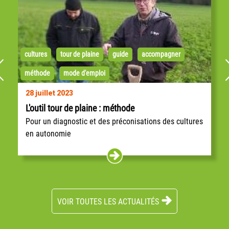
cultures
tour de plaine
guide
accompagner
méthode
mode d'emploi
28 juillet 2023
L'outil tour de plaine : méthode
Pour un diagnostic et des préconisations des cultures
en autonomie
Ce diagnostic est issu de l’expérience collective et
partagée des céréaliers du CIVAM du Sud Charente,
qui depuis 2013, ont mis en place des...
VOIR TOUTES LES ACTUALITÉS