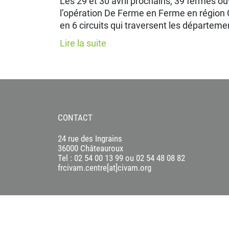
Les 29 et 30 avril prochains, 39 fermes ouv
l’opération De Ferme en Ferme en région 
en 6 circuits qui traversent les département
Lire la suite
CONTACT
24 rue des Ingrains
36000 Châteauroux
Tel : 02 54 00 13 99 ou 02 54 48 08 82
frcivam.centre[at]civam.org