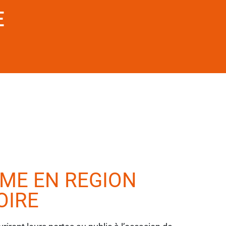
E
RME EN REGION
OIRE