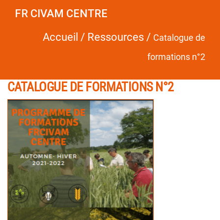
FR CIVAM CENTRE
Accueil
/
Ressources
/
Catalogue de
formations n°2
CATALOGUE DE FORMATIONS N°2