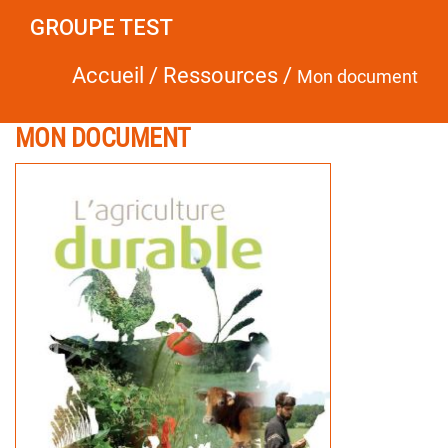
GROUPE TEST
Accueil
/
Ressources
/
Mon document
MON DOCUMENT