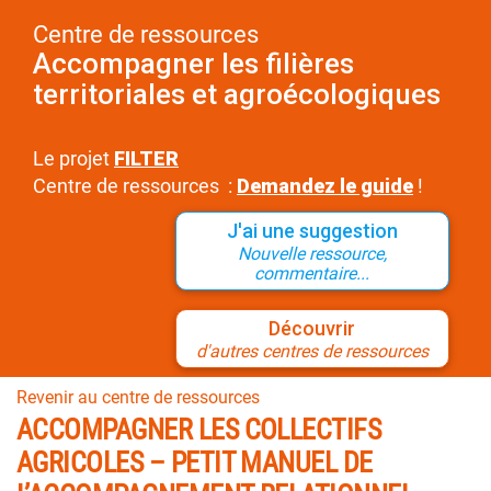
Centre de ressources
Accompagner les filières
territoriales et agroécologiques
Le projet
FILTER
Centre de ressources :
Demandez le guide
!
J'ai une suggestion
Nouvelle ressource,
commentaire...
Découvrir
d'autres centres de ressources
Revenir au centre de ressources
ACCOMPAGNER LES COLLECTIFS
AGRICOLES – PETIT MANUEL DE