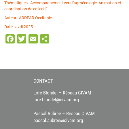
Thématiques : Accompagnement vers l'agroécologie, Animation et
coordination de collectif
Auteur : ARDEAR Occitanie
Date : avril 2025
Facebook
Twitter
Email
Partager
CONTACT
Lore Blondel – Réseau CIVAM
lore.blondel@civam.org
Pascal Aubrée – Réseau CIVAM
pascal.aubree@civam.org