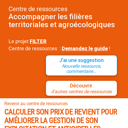
Centre de ressources
Accompagner les filières
territoriales et agroécologiques
Le projet
FILTER
Centre de ressources :
Demandez le guide
!
J'ai une suggestion
Nouvelle ressource,
commentaire...
Découvrir
d'autres centres de ressources
Revenir au centre de ressources
CALCULER SON PRIX DE REVIENT POUR
AMÉLIORER LA GESTION DE SON