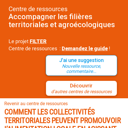
Centre de ressources
Accompagner les filières
territoriales et agroécologiques
Le projet
FILTER
Centre de ressources :
Demandez le guide
!
J'ai une suggestion
Nouvelle ressource,
commentaire...
Découvrir
d'autres centres de ressources
Revenir au centre de ressources
COMMENT LES COLLECTIVITÉS
TERRITORIALES PEUVENT PROMOUVOIR