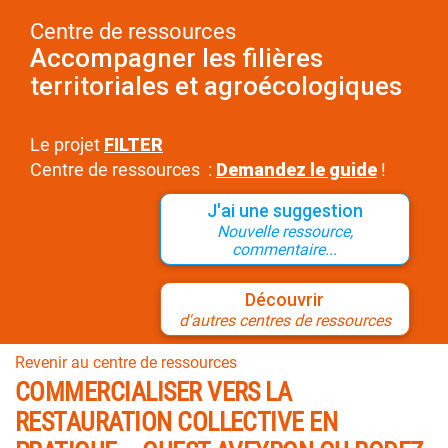
Centre de ressources
Accompagner les filières
territoriales et agroécologiques
Le projet
FILTER
Centre de ressources :
Demandez le guide
!
J'ai une suggestion
Nouvelle ressource,
commentaire...
Découvrir
d'autres centres de ressources
Revenir au centre de ressources
COMMERCIALISER VERS LA
RESTAURATION COLLECTIVE EN