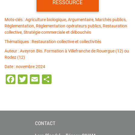
RESSOURCE
Mots-clés : Agriculture biologique, Argumentaire, Marchés publics,
Règlementation, Règlementation opérateurs publics, Restauration
collective, Stratégie commerciale et débouchés
Thématiques : Restauration collective et collectivités
Auteur : Aveyron Bio. Formation à Villefranche de Rouergue (12) ou
Rodez (12)
Date : novembre 2024
Facebook
Twitter
Email
Partager
CONTACT