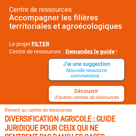
Centre de ressources
Accompagner les filières
territoriales et agroécologiques
Le projet
FILTER
Centre de ressources :
Demandez le guide
!
J'ai une suggestion
Nouvelle ressource,
commentaire...
Découvrir
d'autres centres de ressources
Revenir au centre de ressources
DIVERSIFICATION AGRICOLE : GUIDE
JURIDIQUE POUR CEUX QUI NE