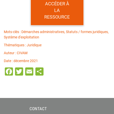
ACCÉDER À
LA
RESSOURCE
Mots-clés : Démarches administratives, Statuts / formes juridiques,
Système d'exploitation
Thématiques : Juridique
Auteur : CIVAM
Date : décembre 2021
Facebook
Twitter
Email
Partager
CONTACT