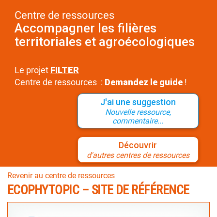
Centre de ressources
Accompagner les filières
territoriales et agroécologiques
Le projet
FILTER
Centre de ressources :
Demandez le guide
!
J'ai une suggestion
Nouvelle ressource,
commentaire...
Découvrir
d'autres centres de ressources
Revenir au centre de ressources
ECOPHYTOPIC – SITE DE RÉFÉRENCE