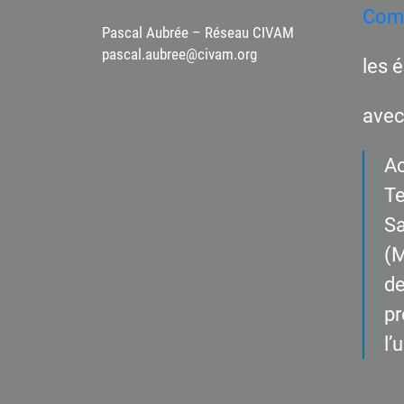
Comm
Pascal Aubrée – Réseau CIVAM
pascal.aubree@civam.org
les 
avec
Ac
Te
Sa
(M
de
pr
l’