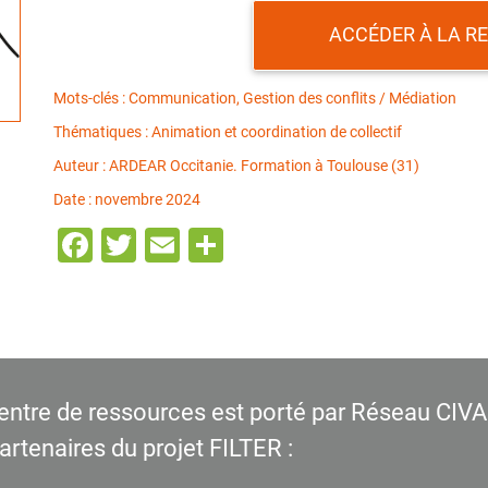
ACCÉDER À LA R
Mots-clés : Communication, Gestion des conflits / Médiation
Thématiques : Animation et coordination de collectif
Auteur : ARDEAR Occitanie. Formation à Toulouse (31)
Date : novembre 2024
Facebook
Twitter
Email
Partager
entre de ressources est porté par Réseau CIVA
partenaires du projet FILTER :