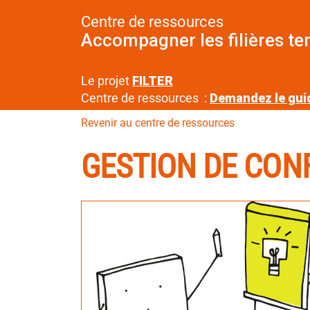
Centre de ressources
Accompagner les filières ter
Le projet
FILTER
Centre de ressources :
Demandez le gui
Revenir au centre de ressources
GESTION DE CON