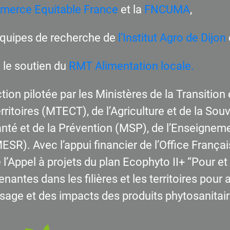
erce Equitable France
et la
FNCUMA
,
équipes de recherche de
l’Institut Agro de Dijon
 le soutien du
RMT Alimentation locale.
tion pilotée par les Ministères de la Transitio
rritoires (MTECT), de l’Agriculture et de la So
nté et de la Prévention (MSP), de l’Enseigneme
ESR). Avec l’appui financier de l’Office Françai
 l’Appel à projets du plan Ecophyto II+ “Pour e
enantes dans les filières et les territoires pour
usage et des impacts des produits phytosanitair