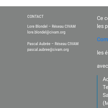
CONTACT
Ce c
les 
Lore Blondel – Réseau CIVAM
lore.blondel@civam.org
Comm
Pascal Aubrée – Réseau CIVAM
pascal.aubree@civam.org
les 
avec
Ac
Te
Sa
(M