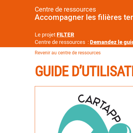
Centre de ressources
Accompagner les filières ter
Le projet
FILTER
Centre de ressources :
Demandez le gui
Revenir au centre de ressources
GUIDE D’UTILISAT