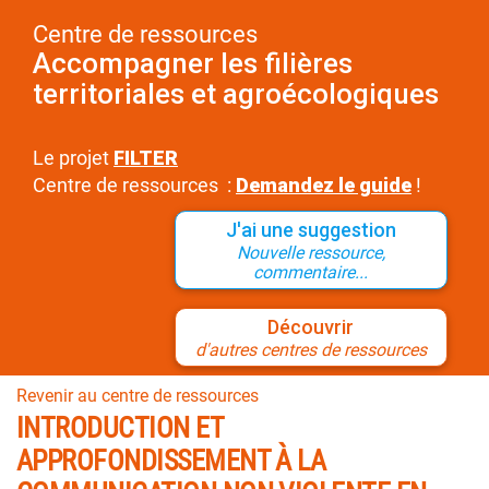
Centre de ressources
Accompagner les filières
territoriales et agroécologiques
Le projet
FILTER
Centre de ressources :
Demandez le guide
!
J'ai une suggestion
Nouvelle ressource,
commentaire...
Découvrir
d'autres centres de ressources
Revenir au centre de ressources
INTRODUCTION ET
APPROFONDISSEMENT À LA