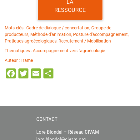
LA
RESSOURCE
Mots-clés : Cadre de dialogue / concertation, Groupe de
producteurs, Méthode d'animation, Posture d'accompagnement,
Pratiques agroécologiques, Recrutement / Mobilisation
Thématiques : Accompagnement vers l'agroécologie
Auteur : Trame
Facebook
Twitter
Email
Partager
CONTACT
Lore Blondel – Réseau CIVAM
lore.blondel@civam.org