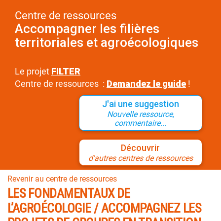
Centre de ressources
Accompagner les filières
territoriales et agroécologiques
Le projet
FILTER
Centre de ressources :
Demandez le guide
!
J'ai une suggestion
Nouvelle ressource,
commentaire...
Découvrir
d'autres centres de ressources
Revenir au centre de ressources
LES FONDAMENTAUX DE
L’AGROÉCOLOGIE / ACCOMPAGNEZ LES