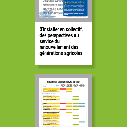
Samuel DUGAS
Eleveur laitier (bovin) | Représentant ADAGE
Administrateur, thématique communication
S'installer en collectif,
des perspectives au
service du
renouvellement des
générations agricoles
Elodie Guilbault
Elevage équin - Accueil social | Représentante Accueil Paysan 35
Administratrice