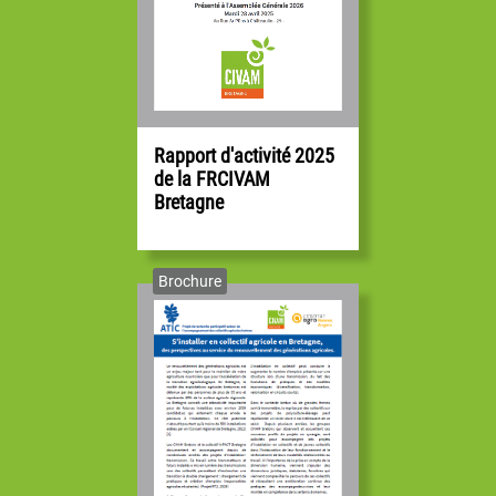
Anne-Gaëlle Scatton
Animatrice / Coordinatrice Installation - Transmission et Communication
anne-gaelle.scatton[@]civam.org
07.54.35.29.06
Rapport d'activité 2025
de la FRCIVAM
Camille Baran
Bretagne
Maraîchage - Accueil pédagogique et social | Représentante Accueil Paysan
35
Administratrice
Brochure
Orianne Tercerie
Animatrice / Coordinatrice Systèmes Alimentaires Territorialisés et
Formation
orianne.tercerie@civam.org
06.38.05.70.34