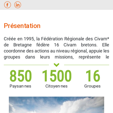
Présentation
Créée en 1995, la Fédération Régionale des Civam*
de Bretagne fédère 16 Civam bretons. Elle
coordonne des actions au niveau régional, appuie les
groupes dans leurs missions, représente le
mouvement Civam auprès des partenaires et
institutionnels de la région Bretagne et anime des
850
1500
16
commissions thématiques avec les groupes Civam
locaux.
Paysan·nes
Citoyen·nes
Groupes
Réseau CIVAM
La FRCIVAM Bretagne est adhérente du
qui fédère le mouvement au niveau national.
Civam
*
: Centre d’Initiatives pour Valoriser l’Agriculture et