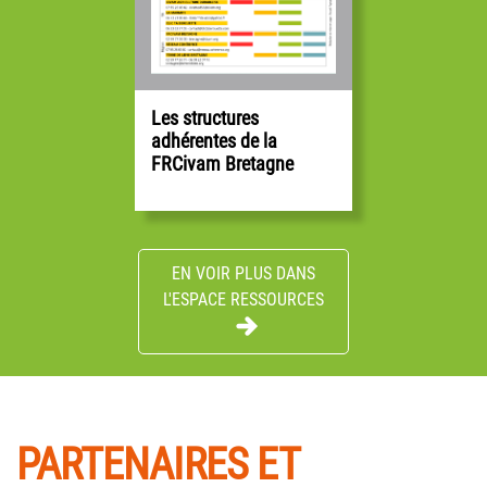
Les structures
adhérentes de la
Didier LABOUCHE
FRCivam Bretagne
Agriculteur | Représentant Accueil Paysan 35
Administrateur
EN VOIR PLUS DANS
L'ESPACE RESSOURCES
PARTENAIRES ET
Gilles MARECHAL