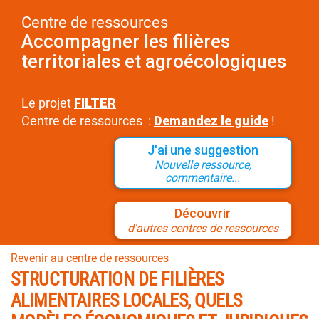
Centre de ressources
Accompagner les filières
territoriales et agroécologiques
Le projet
FILTER
Centre de ressources :
Demandez le guide
!
J'ai une suggestion
Nouvelle ressource,
commentaire...
Découvrir
d'autres centres de ressources
Revenir au centre de ressources
STRUCTURATION DE FILIÈRES
ALIMENTAIRES LOCALES, QUELS