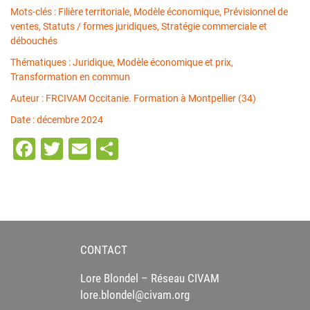
Mots-clés : Filière territoriale, Modèle économique, Prévisionnel de
ventes, Statuts / formes juridiques, Stratégie commerciale et
débouchés
Thématiques : Juridique, Modèle économique et prix,
Transformation en commun
Auteur : FRCIVAM Occitanie. Formation à Montpellier (34)
Date : décembre 2024
Facebook
Twitter
Email
Partager
CONTACT
Lore Blondel – Réseau CIVAM
lore.blondel@civam.org