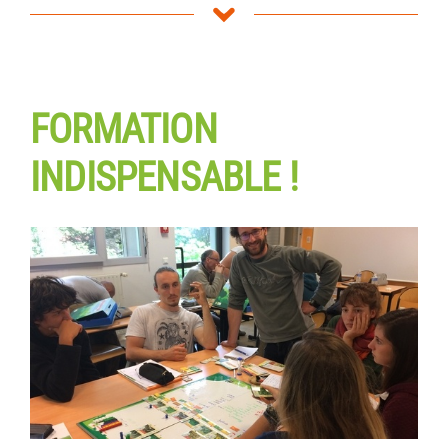
« Un outil très intéressant, ludique, qui m’a
permis de mettre en « pratique » mes
connaissances mais également d’apprendre
plus. »
(Élève BTS)
FORMATION
INDISPENSABLE !