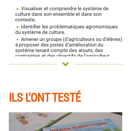
Visualiser et comprendre le système de
culture dans son ensemble et dans son
contexte,
Identifier les problématiques agronomiques
du système de culture,
Amener un groupe (d’agriculteurs ou d’élèves)
à proposer des pistes d’amélioration du
système tenant compte des atouts, des
contraintes et des objectifs de l’agriculteur.
Co-construit et testé à plus de 40 reprises avec
des animateurs, des agriculteurs et des acteurs de
l’enseignement agricole, Mission Ecophyt’Eau® est
une production du projet Ecoressources, lauréat de
l’appel à projet Innovation et Partenariat 2012 du
ILS L’ONT TESTÉ
Casdar.
#
Pour qui ?
Animateurs, conseillers, techniciens,
enseignants… toute personne amenée à faire de la
co-conception de système de culture dans son
activité !