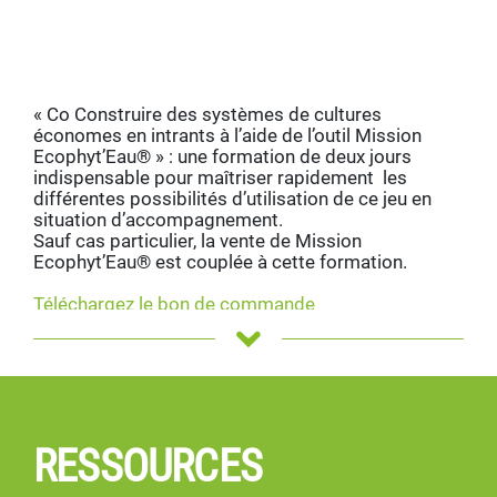
« Co Construire des systèmes de cultures
économes en intrants à l’aide de l’outil Mission
Ecophyt’Eau® » : une formation de deux jours
indispensable pour maîtriser rapidement les
différentes possibilités d’utilisation de ce jeu en
situation d’accompagnement.
Sauf cas particulier, la vente de Mission
Ecophyt’Eau® est couplée à cette formation.
Téléchargez le bon de commande
Pour plus d’information, contactez
Melissa Dumas – Réseau CIVAM – 02 99 77 36 73
– melissa.dumas@civam.org
RESSOURCES
Céline Vromandt – CIVAM du Haut Bocage – 05 49