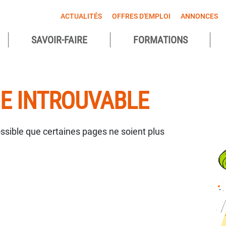
ACTUALITÉS
OFFRES D'EMPLOI
ANNONCES
SAVOIR-FAIRE
FORMATIONS
agnes
ntes
GE INTROUVABLE
possible que certaines pages ne soient plus