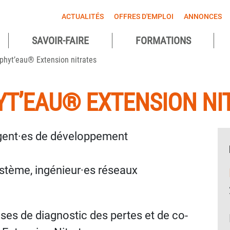
ACTUALITÉS
OFFRES D'EMPLOI
ANNONCES
SAVOIR-FAIRE
FORMATIONS
agnes
phyt’eau® Extension nitrates
ntes
YT’EAU® EXTENSION NI
agent·es de développement
stème, ingénieur·es réseaux
ases de diagnostic des pertes et de co-