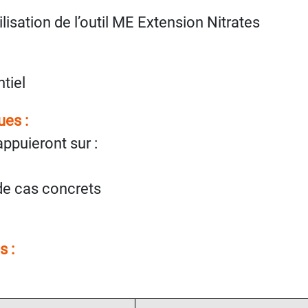
ilisation de l’outil ME Extension Nitrates
tiel
es :
puieront sur :
 de cas concrets
s :