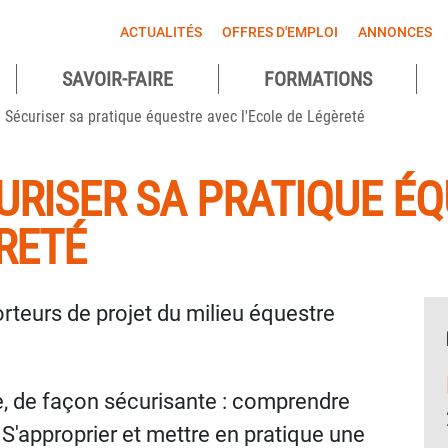
ACTUALITÉS
OFFRES D'EMPLOI
ANNONCES
SAVOIR-FAIRE
FORMATIONS
agnes
écuriser sa pratique équestre avec l'Ecole de Légèreté
ntes
RISER SA PRATIQUE É
ÈRETÉ
rteurs de projet du milieu équestre
e, de façon sécurisante : comprendre
. S'approprier et mettre en pratique une