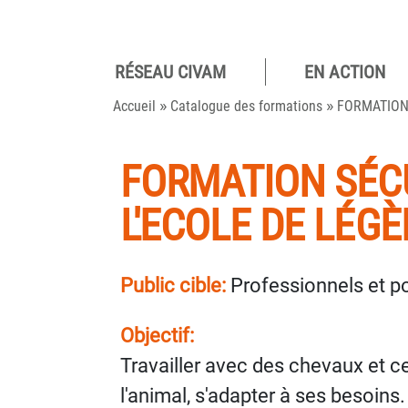
RÉSEAU CIVAM
EN ACTION
Pour des
»
»
camp
Accueil
Catalogue des formations
FORMATION S
viva
FORMATION SÉCU
L'ECOLE DE LÉG
Public cible:
Professionnels et po
Objectif:
Travailler avec des chevaux et c
l'animal, s'adapter à ses besoins