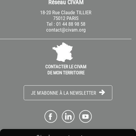
Réseau CIVAM
18-20 Rue Claude TILLIER
75012 PARIS
Tel : 01 44 88 98 58
contact@civam.org
CONTACTER LE CIVAM
DE MON TERRITOIRE
JE M'ABONNE À LA NEWSLETTER