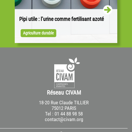
Pipi utile : l’urine comme fertilisant azoté
À Hendaye, un collectif transforme l’urine en
engrais. Parti d’une simple rénovation de
Agriculture durable
toilettes, le projet « EKOPI » fédère
aujourd’hui...
Réseau CIVAM
18-20 Rue Claude TILLIER
75012 PARIS
Tel : 01 44 88 98 58
contact@civam.org