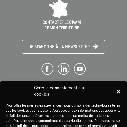
CONTACTER LE CIVAM
DE MON TERRITOIRE
JE M'ABONNE À LA NEWSLETTER
Gérer le consentement aux
ME CONNECTER
cookies
Pour offrir les meilleures expériences, nous utilisons des technologies telles
ESPACE PRESSE
que les cookies pour stocker et/ou accéder aux informations des appareils.
Le fait de consentir à ces technologies nous permettra de traiter des
données telles que le comportement de navigation ou les ID uniques sur ce
site. Le fait de ne pas consentir ou de retirer son consentement peut avoir