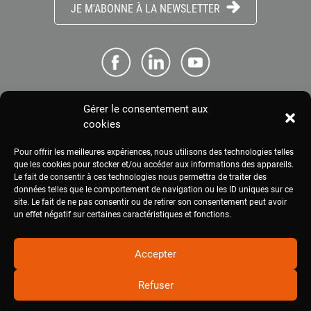
JE M'ABONNE À LA NEWSLETTER
Gérer le consentement aux
ME CONNECTER
cookies
Pour offrir les meilleures expériences, nous utilisons des technologies telles
ESPACE PRESSE
que les cookies pour stocker et/ou accéder aux informations des appareils.
Le fait de consentir à ces technologies nous permettra de traiter des
données telles que le comportement de navigation ou les ID uniques sur ce
site. Le fait de ne pas consentir ou de retirer son consentement peut avoir
MENTIONS LÉGALES
un effet négatif sur certaines caractéristiques et fonctions.
Accepter
Refuser
2020
civam.org
|
Site réalisé par Terre Nourricière