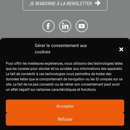
JE M'ABONNE À LA NEWSLETTER
Gérer le consentement aux
ME CONNECTER
cookies
Pour offrir les meilleures expériences, nous utilisons des technologies telles
ESPACE PRESSE
que les cookies pour stocker et/ou accéder aux informations des appareils.
Le fait de consentir à ces technologies nous permettra de traiter des
données telles que le comportement de navigation ou les ID uniques sur ce
site. Le fait de ne pas consentir ou de retirer son consentement peut avoir
MENTIONS LÉGALES
un effet négatif sur certaines caractéristiques et fonctions.
Accepter
Refuser
2020
civam.org
|
Site réalisé par Terre Nourricière