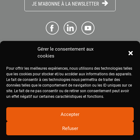
JE M'ABONNE À LA NEWSLETTER
Gérer le consentement aux
ME CONNECTER
cookies
Pour offrir les meilleures expériences, nous utilisons des technologies telles
ESPACE PRESSE
que les cookies pour stocker et/ou accéder aux informations des appareils.
Le fait de consentir à ces technologies nous permettra de traiter des
données telles que le comportement de navigation ou les ID uniques sur ce
site. Le fait de ne pas consentir ou de retirer son consentement peut avoir
MENTIONS LÉGALES
un effet négatif sur certaines caractéristiques et fonctions.
Accepter
Refuser
2020
civam.org
|
Site réalisé par Terre Nourricière