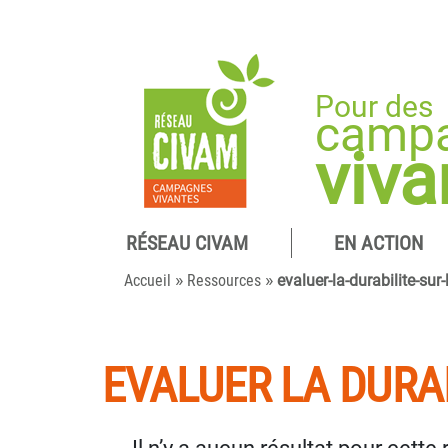
Pour des
camp
viva
RÉSEAU CIVAM
EN ACTION
»
»
Accueil
Ressources
evaluer-la-durabilite-sur
EVALUER LA DURA