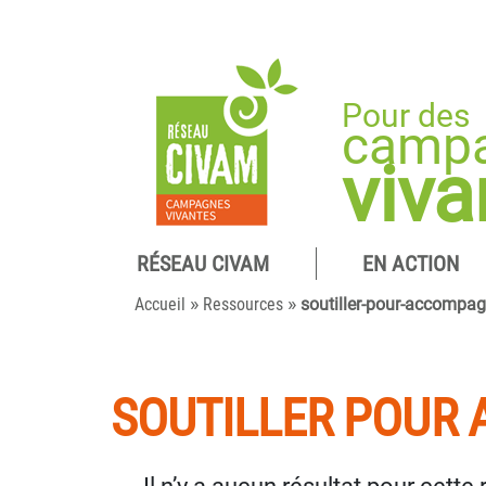
Pour des
camp
viva
RÉSEAU CIVAM
EN ACTION
»
»
Accueil
Ressources
soutiller-pour-accompag
SOUTILLER POUR