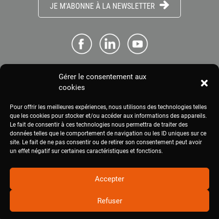
JE M'ABONNE À LA NEWSLETTER
Gérer le consentement aux
ME CONNECTER
cookies
Pour offrir les meilleures expériences, nous utilisons des technologies telles
ESPACE PRESSE
que les cookies pour stocker et/ou accéder aux informations des appareils.
Le fait de consentir à ces technologies nous permettra de traiter des
données telles que le comportement de navigation ou les ID uniques sur ce
site. Le fait de ne pas consentir ou de retirer son consentement peut avoir
MENTIONS LÉGALES
un effet négatif sur certaines caractéristiques et fonctions.
Accepter
Refuser
2020
civam.org
|
Site réalisé par Terre Nourricière