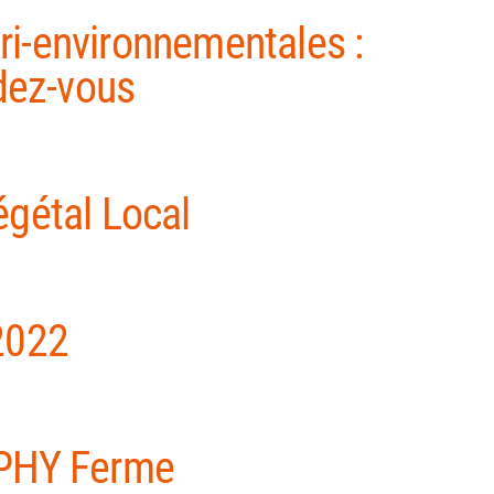
i-environnementales :
ndez-vous
égétal Local
2022
EPHY Ferme