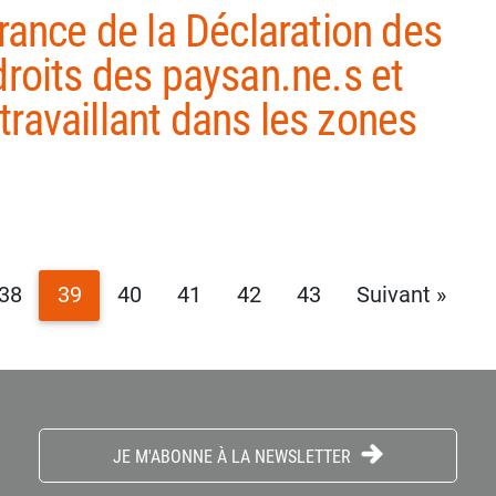
France de la Déclaration des
droits des paysan.ne.s et
travaillant dans les zones
38
39
40
41
42
43
Suivant »
JE M'ABONNE À LA NEWSLETTER