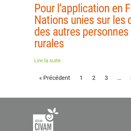
Pour l’application en 
Nations unies sur les 
des autres personnes 
rurales
Lire la suite
« Précédent
1
2
3
…