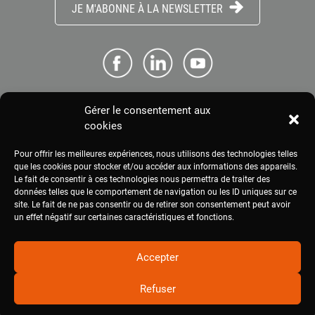
JE M'ABONNE À LA NEWSLETTER
Gérer le consentement aux
ME CONNECTER
cookies
Pour offrir les meilleures expériences, nous utilisons des technologies telles
ESPACE PRESSE
que les cookies pour stocker et/ou accéder aux informations des appareils.
Le fait de consentir à ces technologies nous permettra de traiter des
données telles que le comportement de navigation ou les ID uniques sur ce
site. Le fait de ne pas consentir ou de retirer son consentement peut avoir
MENTIONS LÉGALES
un effet négatif sur certaines caractéristiques et fonctions.
Accepter
Refuser
2020
civam.org
|
Site réalisé par Terre Nourricière