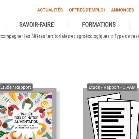
ACTUALITÉS
OFFRES D'EMPLOI
ANNONCES
SAVOIR-FAIRE
FORMATIONS
»
agnes
compagner les filières territoriales et agroécologiques
Type de res
ntes
Etude / Rapport
Etude / Rapport - CIVAM