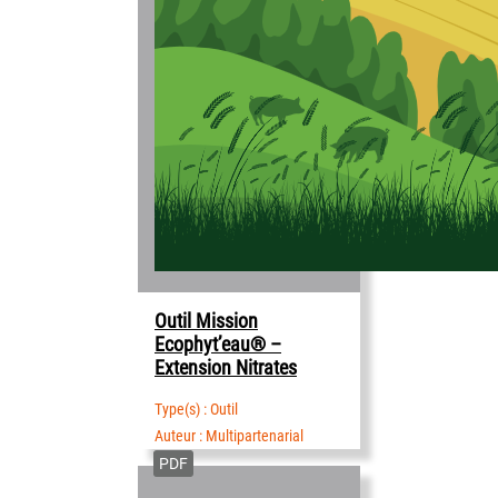
Outil Mission
Ecophyt’eau® –
Extension Nitrates
Type(s) : Outil
Auteur : Multipartenarial
PDF