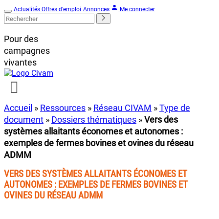
Actualités
Offres d'emploi
Annonces
Me connecter
Pour des
campagnes
vivantes
Accueil
»
Ressources
»
Réseau CIVAM
»
Type de
document
»
Dossiers thématiques
»
Vers des
systèmes allaitants économes et autonomes :
exemples de fermes bovines et ovines du réseau
ADMM
VERS DES SYSTÈMES ALLAITANTS ÉCONOMES ET
AUTONOMES : EXEMPLES DE FERMES BOVINES ET
OVINES DU RÉSEAU ADMM