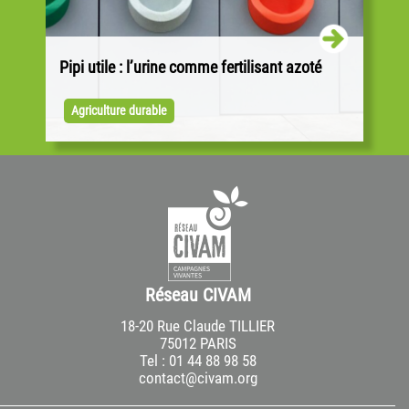
Pipi utile : l’urine comme fertilisant azoté
À Hendaye, un collectif transforme l’urine en
engrais. Parti d’une simple rénovation de
Agriculture durable
toilettes, le projet « EKOPI » fédère
aujourd’hui...
Réseau CIVAM
18-20 Rue Claude TILLIER
75012 PARIS
Tel : 01 44 88 98 58
contact@civam.org