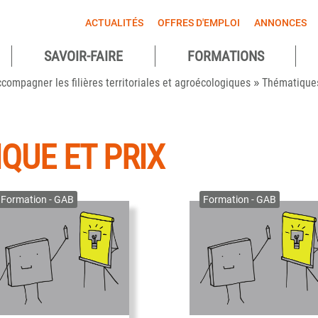
ACTUALITÉS
OFFRES D'EMPLOI
ANNONCES
SAVOIR-FAIRE
FORMATIONS
»
agnes
compagner les filières territoriales et agroécologiques
Thématique
ntes
QUE ET PRIX
Formation - GAB
Formation - GAB