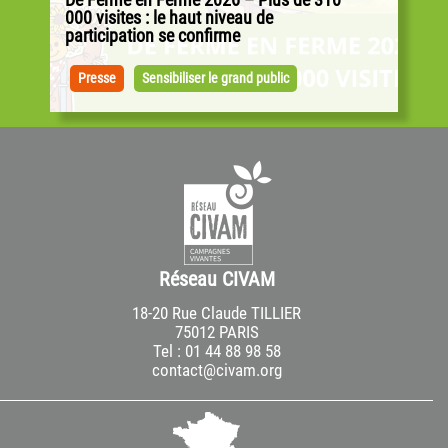
000 visites : le haut niveau de
participation se confirme
Alors que l’alimentation, la souveraineté
alimentaire et la transition agricole occupent
Presse
Sensibiliser le grand public
une place importante dans le débat sociétal,
le...
Réseau CIVAM
18-20 Rue Claude TILLIER
75012 PARIS
Tel : 01 44 88 98 58
contact@civam.org