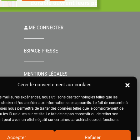
contexte où l’agriculture est au cœur de...
rejoint par 
ME CONNECTER
ESPACE PRESSE
MENTIONS LÉGALES
Gérer le consentement aux cookies
es meilleures expériences, nous utilisons des technologies telles que les
 stocker et/ou accéder aux informations des appareils. Le fait de consentir à
gies nous permettra de traiter des données telles que le comportement de
 les ID uniques sur ce site. Le fait de ne pas consentir ou de retirer son
 peut avoir un effet négatif sur certaines caractéristiques et fonctions.
Accepter
Refuser