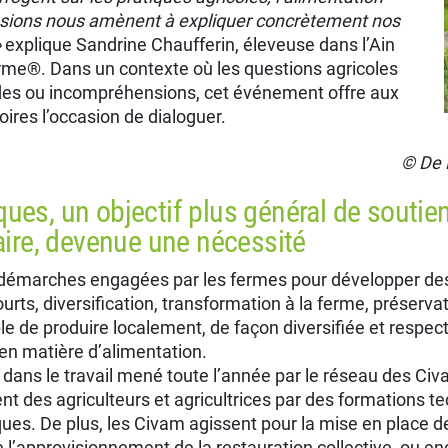
ussions nous amènent à expliquer concrètement nos
»
explique Sandrine Chaufferin, éleveuse dans l’Ain
rme®. Dans un contexte où les questions agricoles
udes ou incompréhensions, cet événement offre aux
oires l’occasion de dialoguer.
© De 
ues, un objectif plus général de soutien 
taire, devenue une nécessité
démarches engagées par les fermes pour développer des
ourts, diversification, transformation à la ferme, préserv
e de produire localement, de façon diversifiée et respect
 en matière d’alimentation.
 dans le travail mené toute l’année par le réseau des Civa
des agriculteurs et agricultrices par des formations t
ques. De plus, les Civam agissent pour la mise en place d
approvisionnement de la restauration collective, ou enco