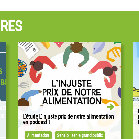
IRES
L’étude L’injuste prix de notre alimentation
en podcast !
6
Ce que nous payons à la caisse n’est qu’une
partie du prix réel de notre alimentation.
Alimentation
Sensibiliser le grand public