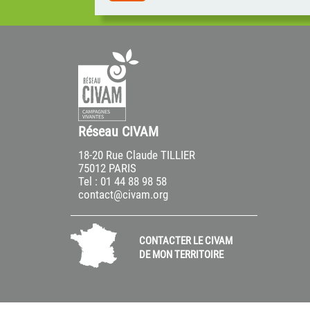
am...
Des arbitrages sont en cours pour réaffecter
les centaines de millions d’euros de
reliquats d’aides à la Conversion à
l’Agriculture Biologique (CAB) prévus dans l
PAC qui n’ont pas été consommés. Alors
que le monde agro industriel fait pression
pour que cet argent public soit
majoritairement affecté aux aides à
l’investissement qui nourrissent
l’intensification de l’agriculture, le réseau de
Réseau CIVAM
Civam plaide pour que cet argent public
continue à soutenir la transition
18-20 Rue Claude TILLIER
agroécologique d’un maximum des fermes
75012 PARIS
sur tous les territoires.
Tel : 01 44 88 98 58
contact@civam.org
CONTACTER LE CIVAM
DE MON TERRITOIRE