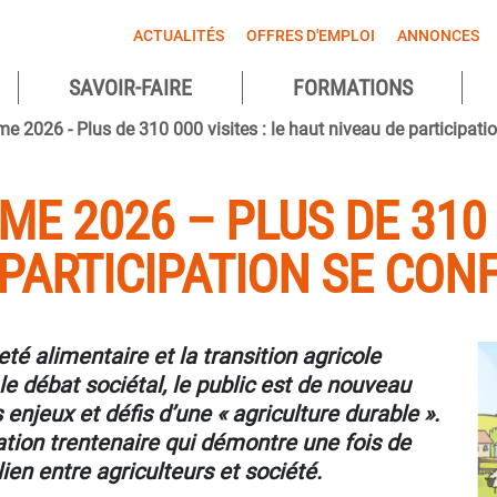
ACTUALITÉS
OFFRES D'EMPLOI
ANNONCES
SAVOIR-FAIRE
FORMATIONS
agnes
e 2026 - Plus de 310 000 visites : le haut niveau de participati
ntes
E 2026 – PLUS DE 310 0
PARTICIPATION SE CON
eté alimentaire et la transition agricole
e débat sociétal, le public est de nouveau
njeux et défis d’une « agriculture durable ».
tion trentenaire qui démontre une fois de
 lien entre agriculteurs et société.