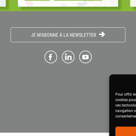
Santé, précarité agricole et alimentaire...
C’est ce qu’a révélé l’étude L’injuste prix de
a
notre alimentation, publiée en septembre
2024 par Réseau Civam aux côtés du
Secours Catholique, de Solidarité Paysans et
JE M'ABONNE À LA NEWSLETTER
de la...
s
Pour offrir l
cookies pour
ces technolo
navigation ou
consentement