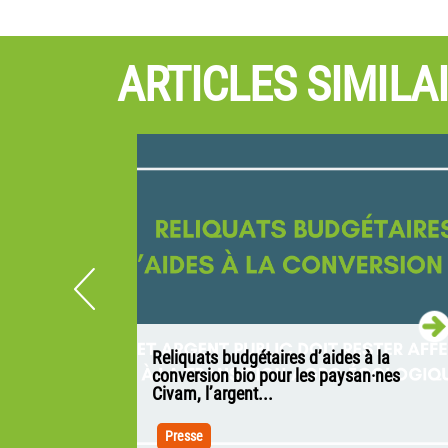
ARTICLES SIMILA
e réseau
Reliquats budgétaires d’aides à la
e
conversion bio pour les paysan·nes
Civam, l’argent...
 la PAC ont
Paris, le 21 avril 202
ons de la
Presse