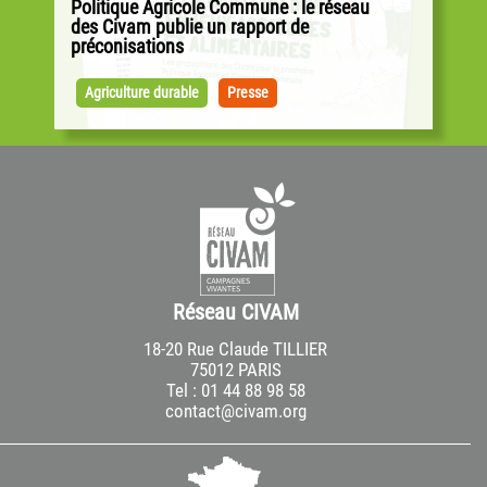
Politique Agricole Commune : le réseau
des Civam publie un rapport de
préconisations
Alors que les négociations pour la PAC ont
débuté sur la base des propositions de la
Agriculture durable
Presse
Commission européenne, les Civam publient...
Réseau CIVAM
18-20 Rue Claude TILLIER
75012 PARIS
Tel : 01 44 88 98 58
contact@civam.org