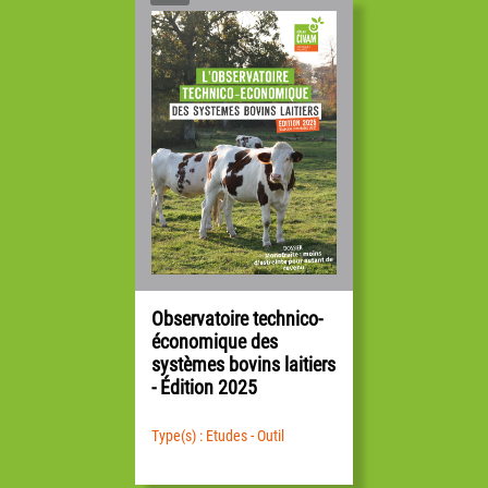
Observatoire technico-
économique des
systèmes bovins laitiers
- Édition 2025
Type(s) : Etudes - Outil