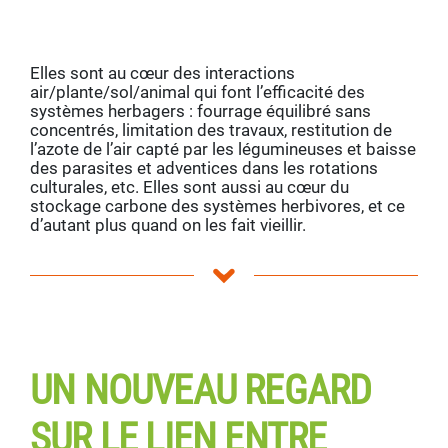
Elles sont au cœur des interactions
air/plante/sol/animal qui font l’efficacité des
systèmes herbagers : fourrage équilibré sans
concentrés, limitation des travaux, restitution de
l’azote de l’air capté par les légumineuses et baisse
des parasites et adventices dans les rotations
culturales, etc. Elles sont aussi au cœur du
stockage carbone des systèmes herbivores, et ce
d’autant plus quand on les fait vieillir.
Face à l’agrandissement et à la hausse des
chargements permise par l’importation d’aliments
venant de territoires extérieurs, la réponse des
systèmes herbagers est la maximisation du
pâturage.
Plus de pâturé, moins de mécanisé, et au
final plus de revenu. Il faut donc installer des
prairies et les faire vieillir.
UN NOUVEAU REGARD
SUR LE LIEN ENTRE