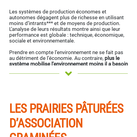
Les systèmes de production économes et
autonomes dégagent plus de richesse en utilisant
moins d’intrants*** et de moyens de production.
L’analyse de leurs résultats montre ainsi que leur
performance est globale : technique, économique,
sociale et environnementale.
Prendre en compte l’environnement ne se fait pas
au détriment de l’économie. Au contraire,
plus le
système mobilise l’environnement moins il a besoin
d’intrants, plus il est efficace économiquement.
***Réduction des charges : 2,5 fois moins de
concentrés pour nourrir les animaux, 66 € de coût
alimentaire en moins aux 1000 L, et par hectare : 80
LES PRAIRIES PÂTURÉES
% d’économie d’engrais, 75 % d’économie de
phytos et 167 € de coût de mécanisation en moins.
D’ASSOCIATION