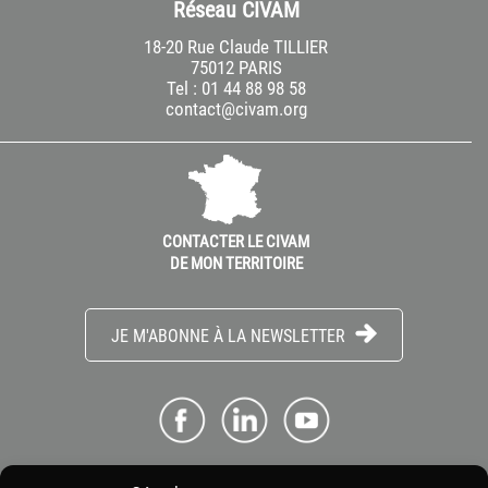
Réseau CIVAM
18-20 Rue Claude TILLIER
75012 PARIS
Tel : 01 44 88 98 58
contact@civam.org
Les systèmes pâturants offrent une voie
d’avenir aux fermes laitières et à leur
transmission
L’analyse des différences de résultats 2019 entre les
systèmes pâturants* des fermes CIVAM et la
moyenne des fermes laitières du Grand Ouest...
CONTACTER LE CIVAM
DE MON TERRITOIRE
JE M'ABONNE À LA NEWSLETTER