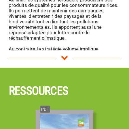
produits de qualité pour les consommateurs·rices.
Ils permettent de maintenir des campagnes
vivantes, d’entretenir des paysages et de la
biodiversité tout en limitant les pollutions
environnementales. Ils apportent aussi une
réponse adaptée pour lutter contre le
réchauffement climatique.
Au contraire, la stratégie volume implique
l’agrandissement de structures toujours plus
difficiles à reprendre, de moins en moins d’actifs
agricoles et des conduites techniques qui
augmentent les pollutions environnementales.
L’Observatoire des systèmes herbagers montre
ainsi qu’il existe d’autres voies en rupture avec les
RESSOURCES
logiques d’intensification de l’élevage en bovins lait.
Accompagner le développement des systèmes
herbagers relève bien des politiques publiques
agricoles et environnementales. A l’heure d’une
PDF
prochaine réforme de la PAC, c’est le moment
d’impulser un véritable changement !