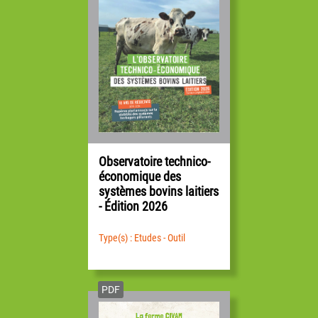
VOIR
L’ÉTUDE
Retrouvez également les études des années
précédentes :
L’étude 2019 (exercice 2017) avec
Observatoire technico-
rétrospective sur 10 ans
et son
infographie
économique des
L’étude 2018 (exercice 2016) + Étude
systèmes bovins laitiers
“Transmissibilité économique des systèmes
- Édition 2026
laitiers
et son
infographie
L’étude 2017 (exercice 2015) + Étude
“Impacts de la taille des structures par actif”
et
Type(s) : Etudes - Outil
son
infographie en PDF
ou
en vidéo
Autres années sur demande
PDF