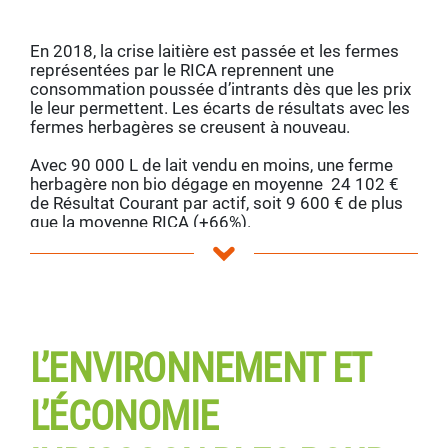
En 2018, la crise laitière est passée et les fermes
représentées par le RICA reprennent une
consommation poussée d’intrants dès que les prix
le leur permettent. Les écarts de résultats avec les
fermes herbagères se creusent à nouveau.
Avec 90 000 L de lait vendu en moins, une ferme
herbagère non bio dégage en moyenne 24 102 €
de Résultat Courant par actif, soit 9 600 € de plus
que la moyenne RICA (+66%).
Au final, il y a 292 € de Résultat Social** en
plus par hectare
2
et
5 actifs agricoles en plus pour 10 km
.
**Résultat social : il mesure le résultat permettant
L’ENVIRONNEMENT ET
de : 1. Rémunérer tout le travail, exploitant et salarié
(rémunérations et cotisations sociales) ; 2. Assurer
la santé financière de l’exploitation (réduire
L’ÉCONOMIE
l’endettement).