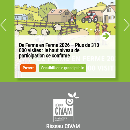
De Ferme en Ferme 2026 – Plus de 310
000 visites : le haut niveau de
participation se confirme
Alors que l’alimentation, la souveraineté
alimentaire et la transition agricole occupent
Presse
Sensibiliser le grand public
une place importante dans le débat sociétal...
Réseau CIVAM