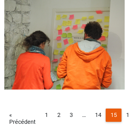
«
1
2
3
…
14
15
Précédent