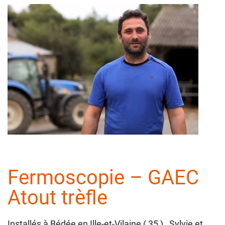
Fermoscopie – GAEC
Atout trèfle
Installés à Bédée en Ille-et-Vilaine ( 35 ) , Sylvie et